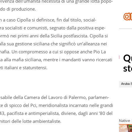
vi­venza dell’umanità neces­sita di una grande lotta popo­
do di pro­du­zione.
 a caso Cipolla si defi­ni­sce, fin dal titolo, social-
a socia­li­sti e comu­ni­sti, segnato dalla posi­tiva espe­
ò nei primi anni della Sici­lia post­fa­sci­sta. Cipolla si
la sua gestione sici­liana che signi­ficò un’alleanza nei
la mafia. Un com­pro­messo a cui si oppose anche Pio La
ita alla mafia sici­liana, men­tre i man­danti vanno ricer­cati
 ita­liani e sta­tu­ni­tensi.
­sa­bile della Camera del Lavoro di Palermo, par­la­men­
e di spicco del Pci, meri­dio­na­li­sta incar­nato nelle grandi
43, paci­fi­sta e antim­pe­ria­li­sta, diviene, dagli anni ’80 del
Native
tori delle lotte ambien­ta­li­ste.