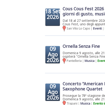
Cous Cous Fest 2026 
18 Set
giorni di gusto, musi
2026
Dal 18 al 27 settembre 2026
Cous Fest, uno degli appunta
San Vito Lo Capo
|
Eventi
|
Ornella Senza Fine
09
Ago
Domenica 9 agosto, alle 21,
ospiterà "Ornella Senza Fine
2026
Pantelleria
|
Musica
|
Event
Concerto "American
09
Saxophone Quartet
Ago
Prosegue la 78ª stagione de
2026
Domenica 9 agosto, alle 21,
Trapani
|
Musica
|
Evento i