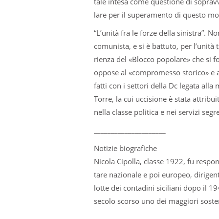
tale intesa come que­stione di soprav­
lare per il supe­ra­mento di que­sto mo
“L’unità fra le forze della sini­stra”. Non
comunista, e si è bat­tuto, per l’unità tr
rienza del «Blocco popo­lare» che si form
oppose al «com­pro­messo sto­rico» e al
fatti con i set­tori della Dc legata al
Torre, la cui ucci­sione è stata attri­bu
nella classe poli­tica e nei ser­vizi segreti
_____________________
Notizie biografiche
Nicola Cipolla, classe 1922, fu respon
tare nazio­nale e poi euro­peo, diri­gent
lotte dei con­ta­dini sici­liani dopo il 19
secolo scorso uno dei mag­giori soste­ni­