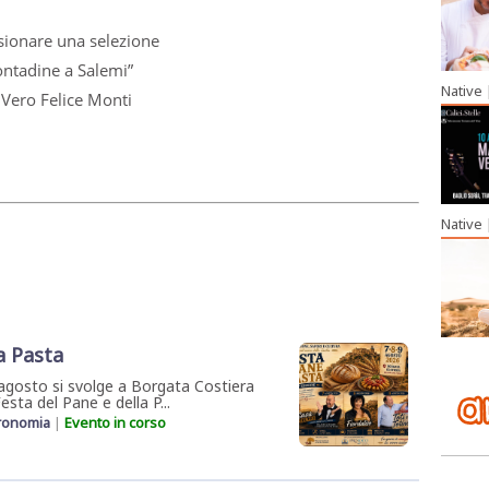
isionare una selezione
contadine a Salemi”
Native
 Vero Felice Monti
Native
a Pasta
agosto si svolge a Borgata Costiera
esta del Pane e della P...
ronomia
|
Evento in corso