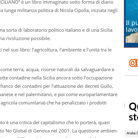
LIANO” è un libro immaginato sotto forma di diario
 lunga militanza politica di Nicola Cipolla, iniziata negli
Il p
lavo
sorta di labo­ra­to­rio poli­tico ita­liano e di una Sicilia
a rivo­lu­zione pos­si­bile.
nel suo libro: l’agricoltura, l’ambiente e l’unità tra le
come terra, acqua, risorse natu­rali da sal­va­guar­dare e
e con­ta­dine nella Sici­lia ancora sotto l’occupazione
 fianco dei con­ta­dini per l’attuazione dei decreti Gullo,
pa­nese e nel paler­mi­tano, e poi come euro­par­la­men­tare
agri­cola comu­ni­ta­ria) che ha pena­liz­zato i pro­dotti
o è una cri­tica del capi­ta­li­smo che lo por­terà, quasi
ento No Glo­bal di Genova nel 2001. La que­stione ambien­