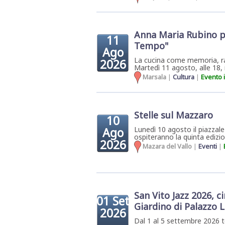
Anna Maria Rubino p
11
Tempo"
Ago
La cucina come memoria, rac
2026
Martedì 11 agosto, alle 18, il
Marsala
|
Cultura
|
Evento 
Stelle sul Mazzaro
10
Ago
Lunedì 10 agosto il piazzale 
ospiteranno la quinta edizion
2026
Mazara del Vallo
|
Eventi
|
San Vito Jazz 2026, c
01 Set
Giardino di Palazzo 
2026
Dal 1 al 5 settembre 2026 t