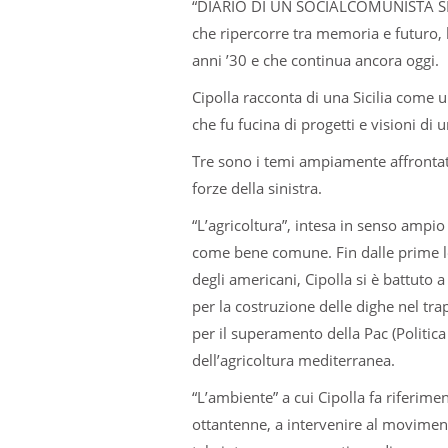
“DIARIO DI UN SOCIALCOMUNISTA SICI
che ripercorre tra memoria e futuro, la
anni ’30 e che continua ancora oggi.
Cipolla racconta di una Sici­lia come una 
che fu fucina di pro­getti e visioni di un
Tre sono i temi ampiamente affron­tati 
forze della sinistra.
“L’agricoltura”, intesa in senso ampio 
come bene comune. Fin dalle prime lott
degli americani, Cipolla si è bat­tuto a
per la costru­zione delle dighe nel tra­
per il supe­ra­mento della Pac (Poli­tica 
dell’agricoltura medi­ter­ra­nea.
“L’ambiente” a cui Cipolla fa riferiment
ottan­tenne, a inter­ve­nire al movi­m