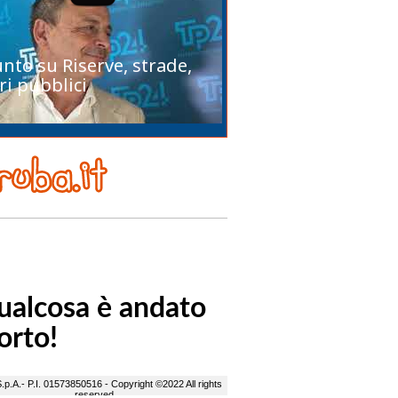
unto su Riserve, strade,
ri pubblici