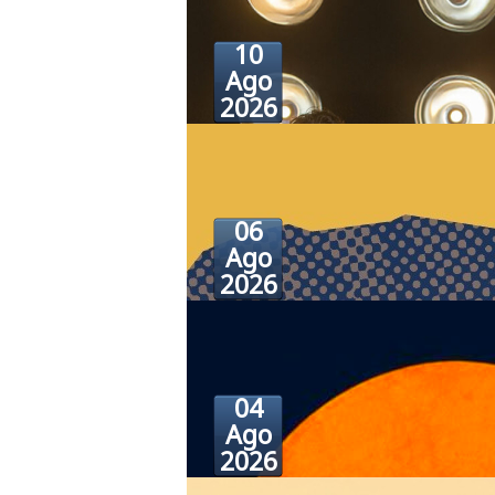
10
Ago
2026
06
Ago
2026
Anna Maria Rubino presenta 
Tempo"
04
La cucina come memoria, racconto e iden
Ago
Martedì 11 agosto, alle 18, il Pi...
2026
Marsala
|
Cultura
|
Evento in corso