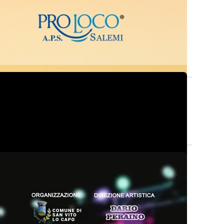
ario Sauro a Pantelleria
acustic...
olo turistico di San Vito
 sul M...
rso