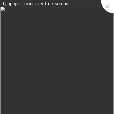
Il popup si chiuderà entro
4
secondi
10/08/2026
Ad Erice i più ricchi, a