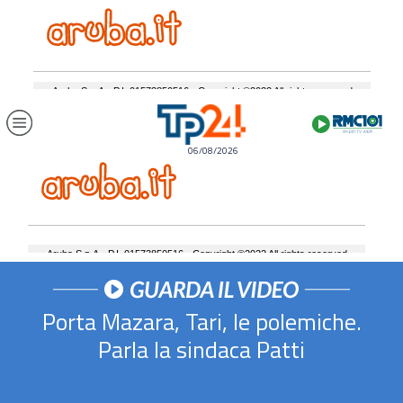
06/08/2026
Porta Mazara, Tari, le polemiche.
Parla la sindaca Patti