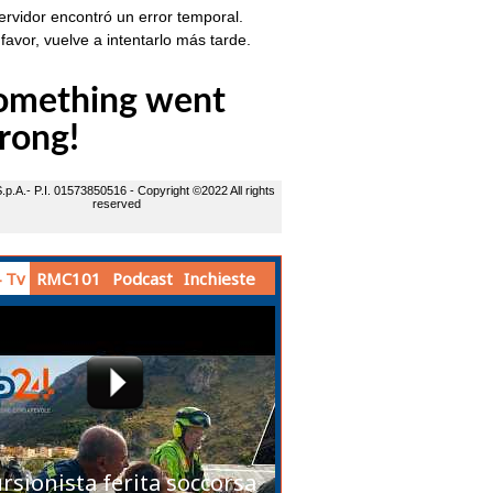
 Tv
RMC101
Podcast
Inchieste
rsionista ferita soccorsa