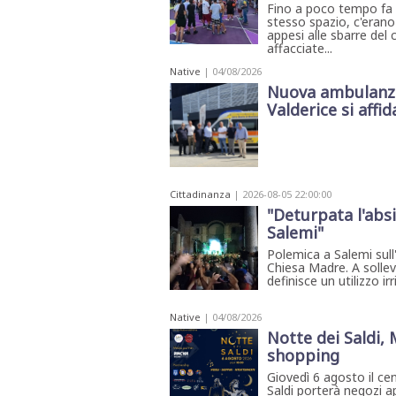
Fino a poco tempo fa vi
STAMPA
stesso spazio, c'erano
STUDIO
appesi alle sbarre del
VIRA
affacciate...
SARCO
Native
| 04/08/2026
CANTINE
PAOLINI
Nuova ambulanza 
STUDIO
Valderice si affida
CULICCHIA
CNA
TRAPANI
STUDIO
EVOLUTO
CDR
Cittadinanza
| 2026-08-05 22:00:00
CAMPIONE
"Deturpata l'abs
TURNI
FARMACIE
Salemi"
SALUTE
E
Polemica a Salemi sull'
BENESSERE
Chiesa Madre. A sollev
definisce un utilizzo ir
SE
NE
ISCRIVITI
SONO
ANDATI
Native
| 04/08/2026
ALLA
Notte dei Saldi,
NEWSLETTER
shopping
Giovedì 6 agosto il ce
Saldi porterà negozi ap