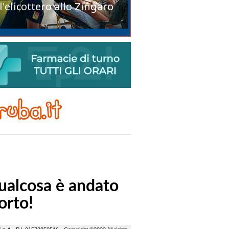
l'elicottero allo Zingaro