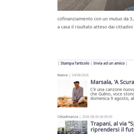
Menù
POLITICA
CRONACA
CORONAVIRUS
ECONOMIA
SPORT
CULTURA
SCUOLA
ANTIMAFIA
INCHIESTE
cofinanziamento con un mutuo da 3,6
a casa il risultato atteso dai cittadini
Sezioni
EDITORIALI
RUBRICHE
ISTITUZIONI
|
Stampa l'articolo
|
Invia ad un amico
|
CITTADINANZA
LETTERE
Native
| 04/08/2026
OPINIONI
Marsala, 'A Scura
VIDEO
C'è una canzone nuova
EVENTI
che Gulino, voce storic
PODCAST
domenica 9 agosto, all'
NATIVE
ANNUNCI
MOTORI
Cittadinanza
| 2026-08-06 06:00:00
&
DINTORNI
Trapani, al via "
TROVOLAVORO
riprendersi il fu
RASSEGNA