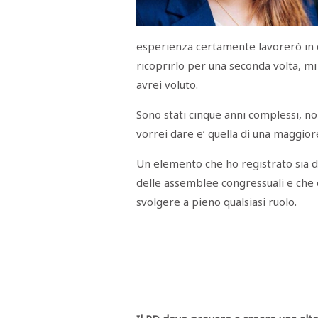
Menù
POLITICA
CRONACA
CORONAVIRUS
ECONOMIA
SPORT
CULTURA
SCUOLA
ANTIMAFIA
INCHIESTE
esperienza certamente lavorerò in c
ricoprirlo per una seconda volta, m
avrei voluto.
Sezioni
Sono stati cinque anni complessi, no
EDITORIALI
vorrei dare e’ quella di una maggior
RUBRICHE
ISTITUZIONI
Un elemento che ho registrato sia d
CITTADINANZA
delle assemblee congressuali e che 
LETTERE
OPINIONI
svolgere a pieno qualsiasi ruolo.
VIDEO
EVENTI
PODCAST
NATIVE
ANNUNCI
MOTORI
&
DINTORNI
TROVOLAVORO