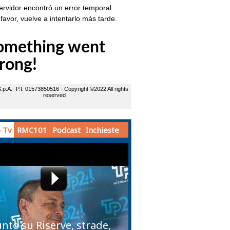
 Tv
RMC101
Podcast
Inchieste
unto su Riserve, strade,