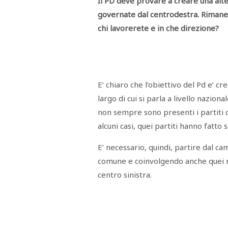
Il PD deve provare a creare una alter
RASSEGNA
governate dal centrodestra. Rimane u
STAMPA
STUDIO
chi lavorerete e in che direzione?
VIRA
SARCO
CANTINE
PAOLINI
STUDIO
CULICCHIA
E’ chiaro che l’obiettivo del Pd e’ cr
CNA
TRAPANI
largo di cui si parla a livello nazion
STUDIO
EVOLUTO
non sempre sono presenti i partiti 
CDR
CAMPIONE
alcuni casi, quei partiti hanno fatto
TURNI
FARMACIE
E’ necessario, quindi, partire dal c
SALUTE
E
comune e coinvolgendo anche quei mov
BENESSERE
SE
centro sinistra.
NE
ISCRIVITI
SONO
ANDATI
ALLA
NEWSLETTER