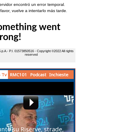
 Tv
RMC101
Podcast
Inchieste
unto su Riserve, strade,