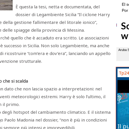
È questa la tesi, netta e documentata, del
dossier di Legambiente Sicilia “Il ciclone Harry
 della gestione fallimentare del litorale ionico”,
e delle spiagge della provincia di Messina.
Perché quello che è accaduto era scritto. Le associazioni
 è successo in Sicilia. Non solo Legambiente, ma anche
i ricostruire “com’era e dov’era”, lanciando un appello
enzione strutturale.
Tp24
 che si scalda
n dato che non lascia spazio a interpretazioni: nel
eventi meteorologici estremi. Harry è solo l’ultimo, il
n il primo.
 degli hotspot del cambiamento climatico. E il sistema
o Paolo Madonia nel dossier, “non è più in condizioni
Il p
i sempre più intensi e imprevedibili.