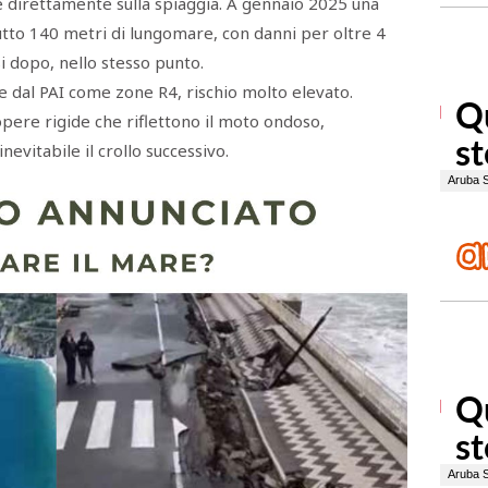
e direttamente sulla spiaggia. A gennaio 2025 una
utto 140 metri di lungomare, con danni per oltre 4
si dopo, nello stesso punto.
e dal PAI come zone R4, rischio molto elevato.
 opere rigide che riflettono il moto ondoso,
evitabile il crollo successivo.