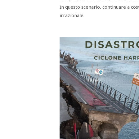
RASSEGNA
In questo scenario, continuare a cost
STAMPA
irrazionale.
STUDIO
VIRA
SARCO
CANTINE
PAOLINI
STUDIO
CULICCHIA
CNA
TRAPANI
STUDIO
EVOLUTO
CDR
CAMPIONE
TURNI
FARMACIE
SALUTE
E
BENESSERE
SE
NE
ISCRIVITI
SONO
ANDATI
ALLA
NEWSLETTER