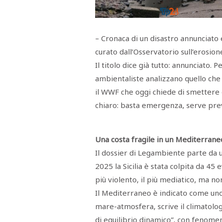
Menù
POLITICA
CRONACA
CORONAVIRUS
ECONOMIA
SPORT
CULTURA
SCUOLA
ANTIMAFIA
INCHIESTE
– Cronaca di un disastro annunciato e
curato dall’Osservatorio sull’erosion
Il titolo dice già tutto: annunciato. 
Sezioni
ambientaliste analizzano quello che
EDITORIALI
il WWF che oggi chiede di smettere d
RUBRICHE
chiaro: basta emergenza, serve prev
ISTITUZIONI
CITTADINANZA
LETTERE
OPINIONI
Una costa fragile in un Mediterraneo
VIDEO
Il dossier di Legambiente parte da u
EVENTI
2025 la Sicilia è stata colpita da 45 
PODCAST
NATIVE
più violento, il più mediatico, ma no
ANNUNCI
Il Mediterraneo è indicato come uno
MOTORI
&
mare-atmosfera, scrive il climatolog
DINTORNI
di equilibrio dinamico”, con fenomen
TROVOLAVORO