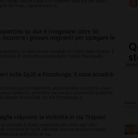
fo, lungo l’autostrada A29 Palermo-Mazara del Vallo.I
guiti da Anas, riguardavano il...
pattino su due è irregolare: oltre 50
 incontra i giovani migranti per spiegare le
opattino su due circola violando il Codice della strada. È
attività di controllo avviata dalla Polizia Municipale,...
eri sulla Sp20 a Pizzolungo. E cosa accadrà
rcorrere pochi chilometri, automobilisti costretti a fare
verso Valderice, proteste sui social e polemiche politiche.
lla Strada Provinciale 20, tra Pizzolungo e...
Native
aglie riducono la visibilità in via Trapani
a stradale è stato segnalato più volte agli uffici
o il lettore di Tp24, Michele, non ha ancora trovato
’altezza dell’uscita di via...