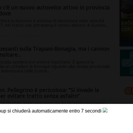
 c'è un nuovo autovelox attivo in provincia
 dove
erà in funzione il sistema di rilevazione della velocità
Escu
7, nel tratto che attraversa il centro abitato di Buseto...
con 
 pesanti sulla Trapani-Bonagia, ma i camion
sitare...
a strada sembra non essere rispettato. È questa la
da un cittadino di Bonagia riguardo alla strada provinciale
interessata nelle scorse...
en. Pellegrino è pericolosa: "Si invade la
er evitare tratto senza asfalto”
zza stradale viene segnalato da un cittadino marsalese
 Sen. Pino Pellegrino, arteria che collega Marsala con la
gi per la doppia chiusura dei cavalcavia 38