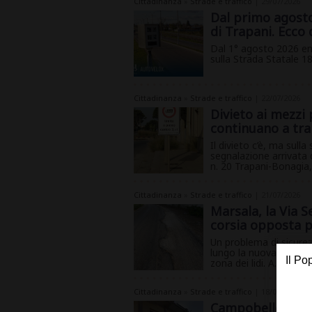
Cittadinanza
»
Strade e traffico
| 29/07/2026
Dal primo agosto
di Trapani. Ecco
Dal 1° agosto 2026 entr
sulla Strada Statale 18
Cittadinanza
»
Strade e traffico
| 22/07/2026
Divieto ai mezzi
continuano a tran
Il divieto c’è, ma sull
segnalazione arrivata 
n. 20 Trapani-Bonagia, 
Cittadinanza
»
Strade e traffico
| 21/07/2026
Marsala, la Via S
corsia opposta p
Un problema di sicure
lungo la nuova via On.
zona dei lidi. A...
Cittadinanza
»
Strade e traffico
| 18/07/2026
Campobello: disa