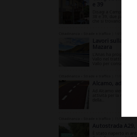
e 39
Disagi a Campobello d
38 e 39, due passaggi 
che si trovano lungo la
Cittadinanza
»
Strade e traffico
| 14/07/2026
Lavori sulla A29:
Mazara
L'Anas ha programmat
Vallo nel tratto compr
Vallo per consentire i
Cittadinanza
»
Strade e traffico
| 11/07/2026
Alcamo, addio all
Ad Alcamo viene rimossa
attività per la rimodula
della...
Cittadinanza
»
Strade e traffico
| 11/07/2026
Autostrada A29, 
È stato riaperto in ant