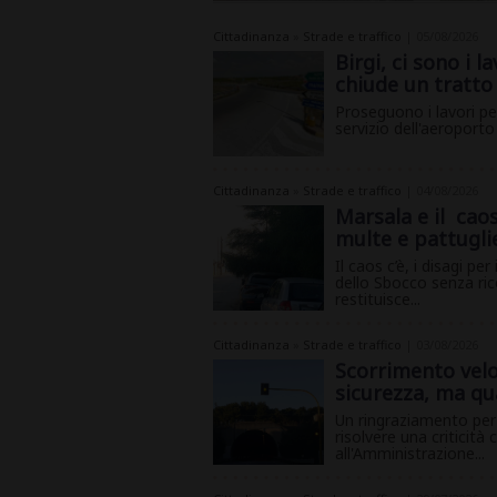
Cittadinanza
»
Strade e traffico
| 05/08/2026
Birgi, ci sono i 
chiude un tratto 
Proseguono i lavori pe
servizio dell'aeroporto
Cittadinanza
»
Strade e traffico
| 04/08/2026
Marsala e il caos
multe e pattugli
Il caos c’è, i disagi p
dello Sbocco senza rico
restituisce...
Cittadinanza
»
Strade e traffico
| 03/08/2026
Scorrimento veloc
sicurezza, ma qu
Un ringraziamento per 
risolvere una criticità
all'Amministrazione...