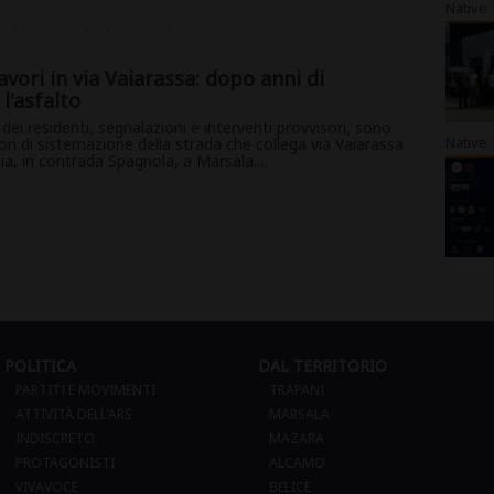
Native
lavori in via Vaiarassa: dopo anni di
l'asfalto
ei residenti, segnalazioni e interventi provvisori, sono
Native
avori di sistemazione della strada che collega via Vaiarassa
ia, in contrada Spagnola, a Marsala....
1
POLITICA
DAL TERRITORIO
PARTITI E MOVIMENTI
TRAPANI
ATTIVITÀ DELL'ARS
MARSALA
INDISCRETO
MAZARA
PROTAGONISTI
ALCAMO
VIVAVOCE
BELICE