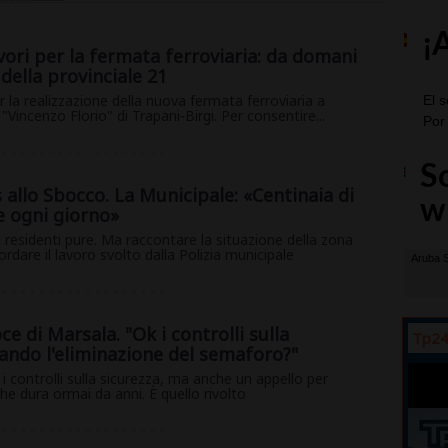
lavori per la fermata ferroviaria: da domani
della provinciale 21
r la realizzazione della nuova fermata ferroviaria a
 "Vincenzo Florio" di Trapani-Birgi. Per consentire...
 allo Sbocco. La Municipale: «Centinaia di
e ogni giorno»
er i residenti pure. Ma raccontare la situazione della zona
rdare il lavoro svolto dalla Polizia municipale
e di Marsala. "Ok i controlli sulla
Tp24
ando l'eliminazione del semaforo?"
i controlli sulla sicurezza, ma anche un appello per
 che dura ormai da anni. È quello rivolto