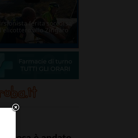
rsionista ferita soccorsa
l'elicottero allo Zingaro