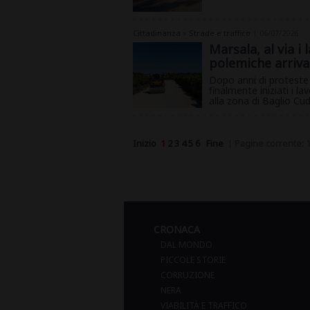
Cittadinanza
»
Strade e traffico
| 06/07/2026
Marsala, al via i 
polemiche arriva 
Dopo anni di proteste d
finalmente iniziati i l
alla zona di Baglio Cud
Inizio
1
2
3
4
5
6
Fine
|
Pagine corrente: 
CRONACA
DAL MONDO
PICCOLE STORIE
CORRUZIONE
NERA
VIABILITÀ E TRAFFICO