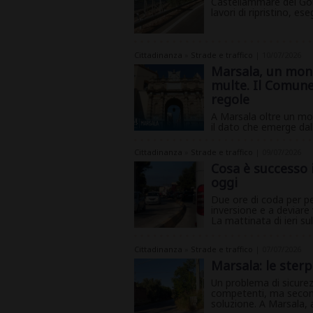
Castellammare del Gol
lavori di ripristino, ese
Cittadinanza
»
Strade e traffico
| 10/07/2026
Marsala, un mono
multe. Il Comune
regole
A Marsala oltre un mon
il dato che emerge dall'
Cittadinanza
»
Strade e traffico
| 09/07/2026
Cosa è successo i
oggi
Due ore di coda per pe
inversione e a deviare 
La mattinata di ieri su
Cittadinanza
»
Strade e traffico
| 07/07/2026
Marsala: le sterp
Un problema di sicurezz
competenti, ma second
soluzione. A Marsala, all